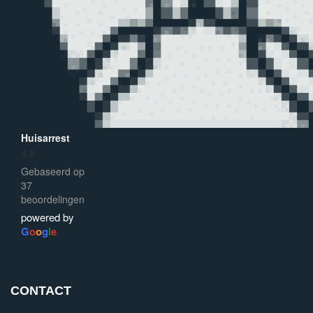
Huisarrest
4.8
Gebaseerd op
37
beoordelingen
powered by
G
o
o
g
l
e
CONTACT