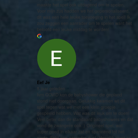
maakte het spel ook uitdagend om te spelen.
Voor mijn zus hadden we het gepersonaliseerd,
dit was een hele leuke toevoeging in het spel! Ik
zou zeggen een aanrader om te spelen want het
beloofd een leuke middag te worden!
Eef Je
5 jaar geleden
Ivm COVID kon de babyshower die gepland
stond niet doorgaan. Gelukkig kwamen wij dit
spel tegen wat we met een klein groepje
gespeeld hebben. Wat was dit leuk om te doen!
Veel beter dan de standaard babyshowers en dat
vond de zwangere ook :) Origineel spel, wat
super goed in elkaar zat en spannend tot het
einde. Echt een aanrader dus! (Hopelijk komt er