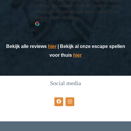
ooit nog een tweede versie uit, zodat ik ook bij
een volgende babyshower geen namen meer
hoef te raden etc haha)
Bekijk alle reviews
hier
| Bekijk al onze escape spellen
voor thuis
hier
Social media