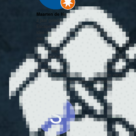
Maarten de Heus
2 jaar geleden
Escaperoom UIT-BRAAK gedaan. Super leuk
idee dat het spel gepersonaliseerd kan worden
met namen en foto’s.
Helaas liep de bezorging van PostNL fout
waardoor het pakje niet op tijd binnen dreigde te
zijn voor het verjaardagsfeestje van onze
dochter. Super goed opgelost door Huisarrest; ze
hebben een nieuwe gepersonaliseerde versie
gemaakt die wij op konden halen zodat we
alsnog het spel konden spelen. Super service!!!