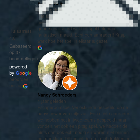
Sophie Buijs
3 jaar geleden
Het spel ‘uit-braak’ mogen spelen met een groep
meiden tijdens een babyborrel! Het spel was
gepersonaliseerd wat het spel helemaal
Huisarrest
fantastisch maakt. Echt een aanrader!! Knap
4.8
werk hoe het spel in elkaar is gezet.
Gebaseerd
op 37
beoordelingen
powered
by
G
o
o
g
l
e
beoordeel
ons op
Nancy Schroeders
4 jaar geleden
Escaperoomspel Verloskunde gespeeld op de
babyshower van mijn zus. Een echte aanrader,
we hebben het in twee teams gespeeld maar
vonden het ook een pittig spel, we hadden de
hints dan ook echt nodig en waren niet binnen
het uur klaar. Dit mocht de pret niet drukken en