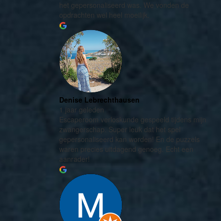
het gepersonaliseerd was. We vonden de
opdrachten wel heel moeilijk.
Denise Lebrechthausen
1 jaar geleden
Escaperoom verloskunde gespeeld tijdens mijn
zwangerschap. Super leuk dat het spel
gepersonaliseerd kan worden! En de puzzels
waren precies uitdagend genoeg. Echt een
aanrader!