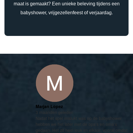
maat is gemaakt? Een unieke beleving tijdens een
babyshower, vrijgezellenfeest of verjaardag.
Marjan Lopez
3 maanden geleden
Nadat het spel mislukt was op de babyshower
hebben we het later met de opa's en oma's
gedaan. Het zit heel leuk im elkaar, vooral omdat