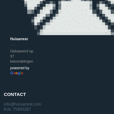
Huisarrest
4.8
Gebaseerd op
37
beoordelingen
powered by
G
o
o
g
l
e
CONTACT
info@huisarrest.com
Kvk: 75993287