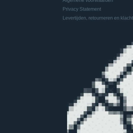
Algemene voorwaarden
Privacy Statement
Levertijden, retourneren en klach