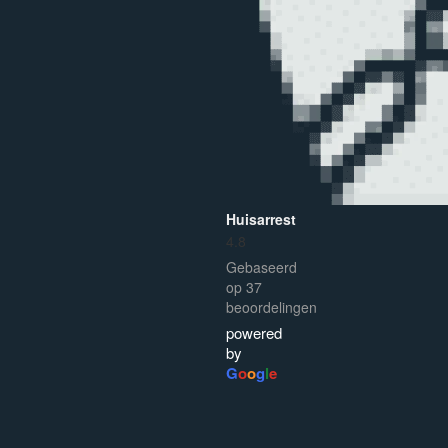
Huisarrest
4.8
Gebaseerd
op 37
beoordelingen
powered
by
G
o
o
g
l
e