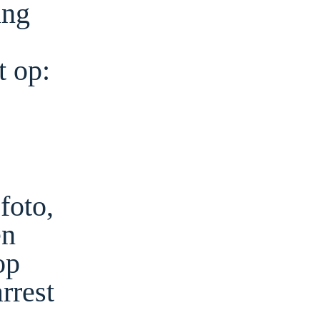
ing
t op:
foto,
én
op
rrest