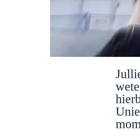
Jull
wete
hier
Unie
mome