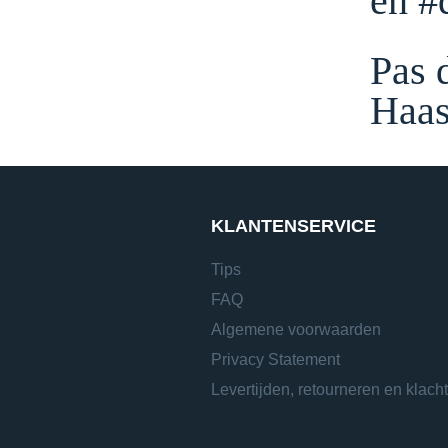
en #
Pas 
Haast
KLANTENSERVICE
Tips
FAQ
Algemene voorwaarden
Privacy Statement
Levertijden, retourneren en klach