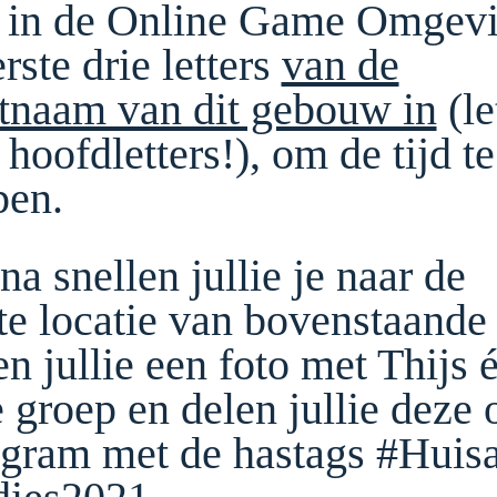
 in de Online Game Omgev
rste drie letters
van de
atnaam van dit gebouw in
(le
hoofdletters!), om de tijd te
pen.
a snellen jullie je naar de
te locatie van bovenstaande 
n jullie een foto met Thijs 
e groep en delen jullie deze 
agram met de hastags #Huisa