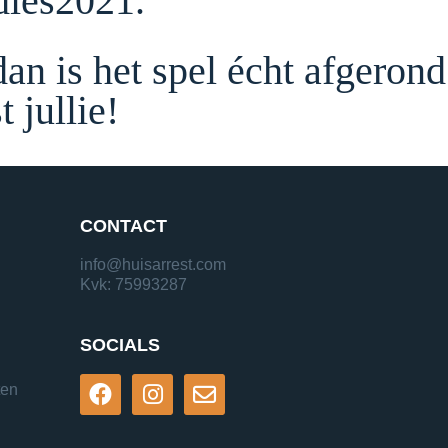
dies2021.
dan is het spel écht afgerond
 jullie!
CONTACT
info@huisarrest.com
Kvk: 75993287
SOCIALS
ten