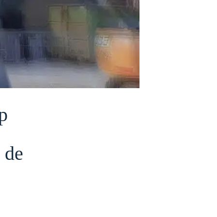
p
 de