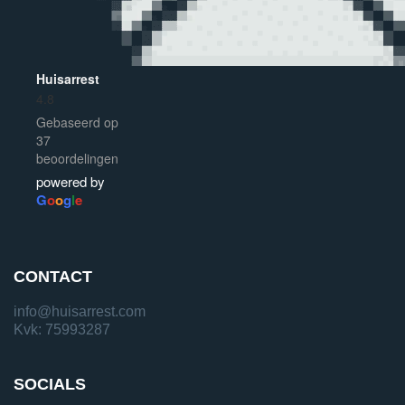
Huisarrest
4.8
Gebaseerd op
37
beoordelingen
powered by
G
o
o
g
l
e
CONTACT
info@huisarrest.com
Kvk: 75993287
SOCIALS