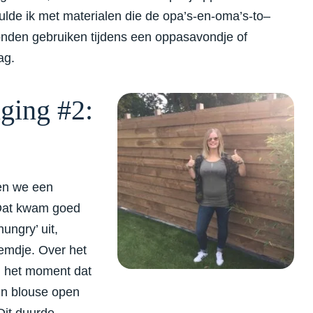
vulde ik met materialen die de opa’s-en-oma’s-to–
nden gebruiken tijdens een oppasavondje of
ag.
ging #2:
en we een
 Dat kwam goed
hungry’ uit,
hemdje. Over het
d het moment dat
jn blouse open