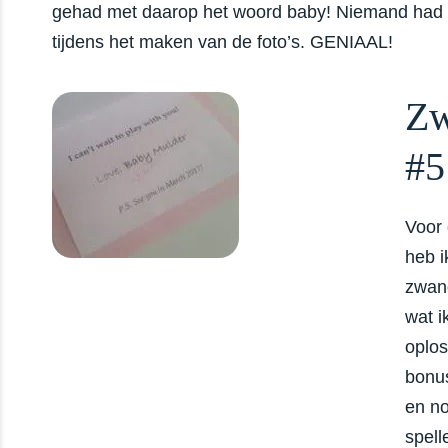
gehad met daarop het woord baby! Niemand had 
tijdens het maken van de foto’s. GENIAAL!
Zw
#5
Voor
heb i
zwang
wat i
oplos
bonus
en no
spell