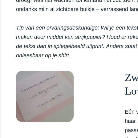
droeg, was het wachten tot iemand het zou zien. 
ondanks mijn al zichtbare buikje – verrassend lan
Tip van een ervaringsdeskundige: Wil je een tekst
maken door middel van strijkpapier? Houd er rek
de tekst dan in spiegelbeeld uitprint. Anders staat
onleesbaar op je shirt.
Zw
Lo
Eén v
haar 
passe