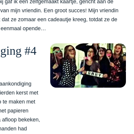
ij gaf ik een zelfgemaakt kaartje, gericht aan de
van mijn vriendin. Een groot succes! Mijn vriendin
 dat ze zomaar een cadeautje kreeg, totdat ze de
t eenmaal opende…
ging #4
saankondiging
ierden kerst met
to te maken met
met papieren
na afloop bekeken,
r handen had